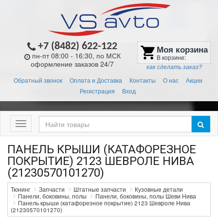
+7 (8482) 622-122
Моя корзина
shopping_cart
пн-пт 08:00 - 16:30, по МСК
В корзине:
оформление заказов 24/7
как сделать заказ?
Обратный звонок
Оплата и Доставка
Контакты
О нас
Акции
Регистрация
Вход
Меню
ПАНЕЛЬ КРЫШИ (КАТАФОРЕЗНОЕ
ПОКРЫТИЕ) 2123 ШЕВРОЛЕ НИВА
(21230570101270)
Тюнинг
Запчасти
Штатные запчасти
Кузовные детали
Панели, боковины, полы
Панели, боковины, полы Шеви Нива
Панель крыши (катафорезное покрытие) 2123 Шевроле Нива
(21230570101270)