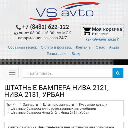
+7 (8482) 622-122
Моя корзина
shopping_cart
пн-пт 08:00 - 16:30, по МСК
В корзине:
оформление заказов 24/7
как сделать заказ?
Обратный звонок
Оплата и Доставка
Контакты
О нас
Акции
Регистрация
Вход
Меню
ШТАТНЫЕ БАМПЕРА НИВА 2121,
НИВА 2131, УРБАН
Тюнинг
Запчасти
Штатные запчасти
Кузовные детали
Штатные бампера для отечественных автомобилей
Штатные бампера Нива 2121, Нива 2131, Урбан
Купить бампер на Ниву требуется при частичном или полном его