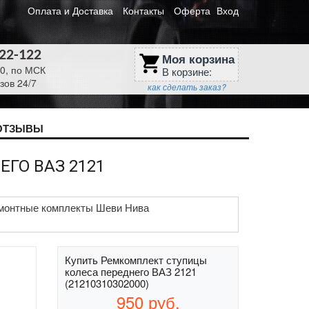
Оплата и Доставка
Контакты
Оферта
Вход
622-122
Моя корзина
shopping_cart
30, по МСК
В корзине:
зов 24/7
как сделать заказ?
ОТЗЫВЫ
ГО ВАЗ 2121
монтные комплекты Шеви Нива
Купить Ремкомплект ступицы
колеса переднего ВАЗ 2121
(21210310302000)
950
руб.