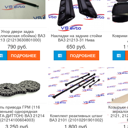
Упор двери задка
аллическая обойма) ВАЗ
Накладки на задние стойки
Коврики
213 (21213630801000)
ВАЗ 21213-31 Нива
790
руб.
650
руб.
1
ПОДРОБНЕЕ
ПОДРОБНЕЕ
пь привода ГРМ (116
Козырьки 
веньев) однорядная
зеркало
ТА-ДИТТОН) ВАЗ 21214
Комплект реактивных штанг
2121, 21
(21214100604003)
ВАЗ 2101 (21010291901002)
3 250
руб.
1 800
руб.
1