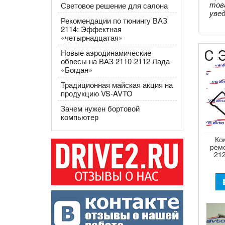
тов
Световое решение для салона
уве
Рекомендации по тюнингу ВАЗ
2114: Эффектная
«четырнадцатая»
С 
Новые аэродинамические
обвесы на ВАЗ 2110-2112 Лада
«Богдан»
Традиционная майская акция на
продукцию VS-AVTO
Зачем нужен бортовой
компьютер
Ко
рем
21