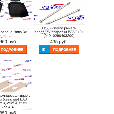
Ось нижнего рычага
 салона Нива 3х
передней подвески ВАЗ 2121
дверная
(21210290403200)
 950
руб.
435
руб.
ПОДРОБНЕЕ
ПОДРОБНЕЕ
солнцезащитные с
м (светлые) ВАЗ
213, 21214, 2131,
Нива 4*4
 850
руб.