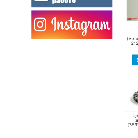
(мет
21
Це
з
(ЗЕЛ