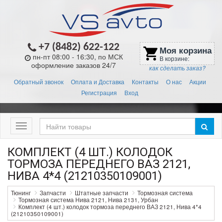
+7 (8482) 622-122
Моя корзина
shopping_cart
пн-пт 08:00 - 16:30, по МСК
В корзине:
оформление заказов 24/7
как сделать заказ?
Обратный звонок
Оплата и Доставка
Контакты
О нас
Акции
Регистрация
Вход
Меню
КОМПЛЕКТ (4 ШТ.) КОЛОДОК
ТОРМОЗА ПЕРЕДНЕГО ВАЗ 2121,
НИВА 4*4 (21210350109001)
Тюнинг
Запчасти
Штатные запчасти
Тормозная система
Тормозная система Нива 2121, Нива 2131, Урбан
Комплект (4 шт.) колодок тормоза переднего ВАЗ 2121, Нива 4*4
(21210350109001)