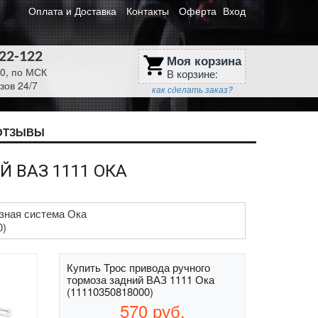
Оплата и Доставка
Контакты
Оферта
Вход
622-122
Моя корзина
shopping_cart
30, по МСК
В корзине:
зов 24/7
как сделать заказ?
ОТЗЫВЫ
 ВАЗ 1111 ОКА
зная система Ока
0)
Купить Трос привода ручного
тормоза задний ВАЗ 1111 Ока
(11110350818000)
570
руб.