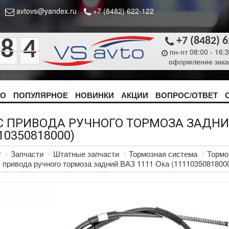
avtovs@yandex.ru
+7 (8482) 622-122
+7 (8482) 
8
4
пн-пт 08:00 - 16:
оформление зака
ТО
ПОПУЛЯРНОЕ
НОВИНКИ
АКЦИИ
ВОПРОС/ОТВЕТ
С ПРИВОДА РУЧНОГО ТОРМОЗА ЗАДНИЙ
10350818000)
г
Запчасти
Штатные запчасти
Тормозная система
Тормо
 привода ручного тормоза задний ВАЗ 1111 Ока (1111035081800