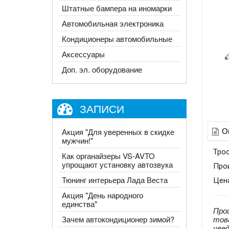
Штатные бампера на иномарки
Автомобильная электроника
Кондиционеры автомобильные
Аксессуары
Доп. эл. оборудование
ЗАПИСИ
О
​Акция "Для уверенных в скидке
мужчин!"
Трос
Как органайзеры VS-AVTO
упрощают установку автозвука
Про
Тюнинг интерьера Лада Веста
Цена
Акция "День народного
единства"
Про
тов
Зачем автокондиционер зимой?
уве