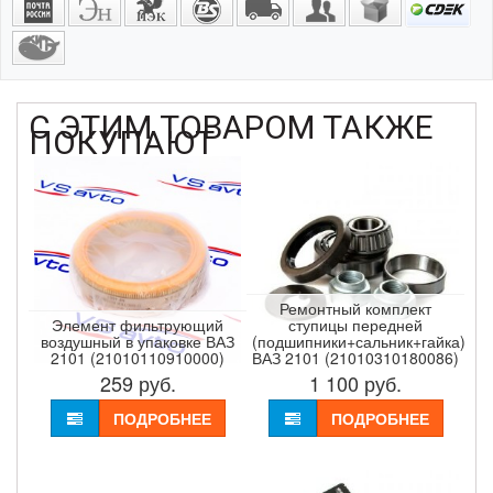
С ЭТИМ ТОВАРОМ ТАКЖЕ
ПОКУПАЮТ
Ремонтный комплект
Элемент фильтрующий
ступицы передней
воздушный в упаковке ВАЗ
(подшипники+сальник+гайка)
2101 (21010110910000)
ВАЗ 2101 (21010310180086)
259
руб.
1 100
руб.
ПОДРОБНЕЕ
ПОДРОБНЕЕ