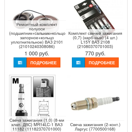
Ремонтный комплект
полуоси
(подшипник+сальник+кольцо
Комплект свечей зажигания
запорное+кольцо
(0,7) (карб-ные) (4 шт.)
уплотнительное) ВАЗ 2101
L15Y ВАЗ 2108
(21010240308086)
(21080370701003)
1 000
руб.
770
руб.
ПОДРОБНЕЕ
ПОДРОБНЕЕ
Свеча зажигания (1.0) (8-ми
клап. ДВС) MR14LC-1 ВАЗ
Свеча зажигания (2-конт.)
11182 (11182370701000)
Ларгус (7700500168)