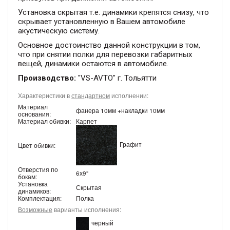
Установка скрытая т.е. динамики крепятся снизу, что
скрывает установленную в Вашем автомобиле
акустическую систему.
Основное достоинство данной конструкции в том,
что при снятии полки для перевозки габаритных
вещей, динамики остаются в автомобиле.
Производство:
"VS-AVTO" г. Тольятти
Характеристики в
стандартном
исполнении:
Материал
фанера 10мм +накладки 10мм
основания:
Материал обивки:
Карпет
Графит
Цвет обивки:
Отверстия по
6х9"
бокам:
Установка
Скрытая
динамиков:
Комплектация:
Полка
Возможные
варианты исполнения:
черный