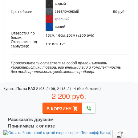
серый
светло-серый
Цвет обивки:
150 руб
красный
синий
Отверстия по
13см, 16см, 20см (+200 руб)
бокам:
Отверстие под
10" или 12"
сабвуфер:
Производитель оставляет за собой право изменять
характеристики товара, его внешний вид и комплектность
без предварительного уведомления продавца.
Купить Полка ВАЗ 2108, 2109, 2113, 2114 (без боковин)
2 200
руб.
В КОРЗИНУ
shopping_cart
phone_in_talk
Рассказать друзьям
Принимаем к оплате