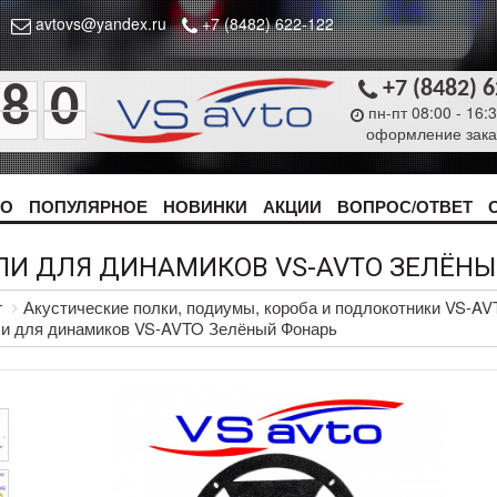
avtovs@yandex.ru
+7 (8482) 622-122
+7 (8482) 
8
0
пн-пт 08:00 - 16:
оформление зака
ТО
ПОПУЛЯРНОЕ
НОВИНКИ
АКЦИИ
ВОПРОС/ОТВЕТ
ЛИ ДЛЯ ДИНАМИКОВ VS-AVTO ЗЕЛЁН
г
Акустические полки, подиумы, короба и подлокотники VS-A
ли для динамиков VS-AVTO Зелёный Фонарь