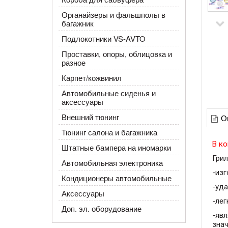
Органайзеры и фальшполы в
багажник
Подлокотники VS-AVTO
Проставки, опоры, облицовка и
разное
Карпет/кожвинил
Автомобильные сиденья и
аксессуары
Внешний тюнинг
О
Тюнинг салона и багажника
В ко
Штатные бампера на иномарки
Гри
Автомобильная электроника
-из
Кондиционеры автомобильные
-уд
Аксессуары
-лег
Доп. эл. оборудование
-явл
зна