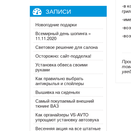
-в к
ЗАПИСИ
гри
-име
Новогодние подарки
-воз
Всемирный день шопинга =
-во
11.11.2020
Световое решение для салона
Осторожно: сайт-подделка!
Про
Установка обвеса своими
тов
руками
уве
Как правильно выбрать
антикрылья и спойлеры
Вышивка на сиденьях
Самый покупаемый внешний
тюнинг ВАЗ
Как органайзеры VS-AVTO
упрощают установку автозвука
Весенняя акция на все штатные