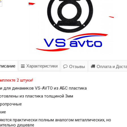
писание
Характеристики
Отзывы
Оплата и Дост
мплекте 2 штуки!
ли для динамиков VS-AVTO из АБС пластика
готовлены из пластика толщиной 3мм
аропрочные
кие
яются практически полным аналогом металлических, но
чительно дешевле