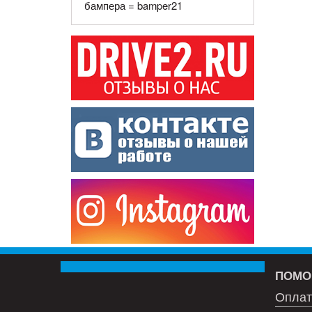
бампера = bamper21
ПОМО
Оплат