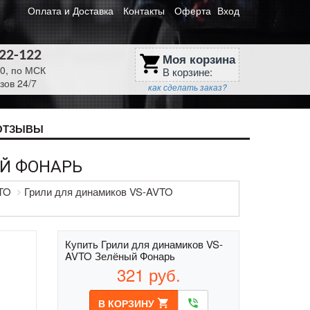
Оплата и Доставка
Контакты
Оферта
Вход
622-122
Моя корзина
shopping_cart
30, по МСК
В корзине:
зов 24/7
как сделать заказ?
ОТЗЫВЫ
ЫЙ ФОНАРЬ
VTO
Грили для динамиков VS-AVTO
Купить Грили для динамиков VS-
AVTO Зелёный Фонарь
321
руб.
В КОРЗИНУ
shopping_cart
phone_in_talk