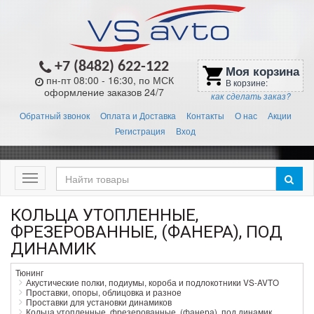
+7 (8482) 622-122
Моя корзина
shopping_cart
пн-пт 08:00 - 16:30, по МСК
В корзине:
оформление заказов 24/7
как сделать заказ?
Обратный звонок
Оплата и Доставка
Контакты
О нас
Акции
Регистрация
Вход
Меню
КОЛЬЦА УТОПЛЕННЫЕ,
ФРЕЗЕРОВАННЫЕ, (ФАНЕРА), ПОД
ДИНАМИК
Тюнинг
Акустические полки, подиумы, короба и подлокотники VS-AVTO
Проставки, опоры, облицовка и разное
Проставки для установки динамиков
Кольца утопленные, фрезерованные, (фанера), под динамик