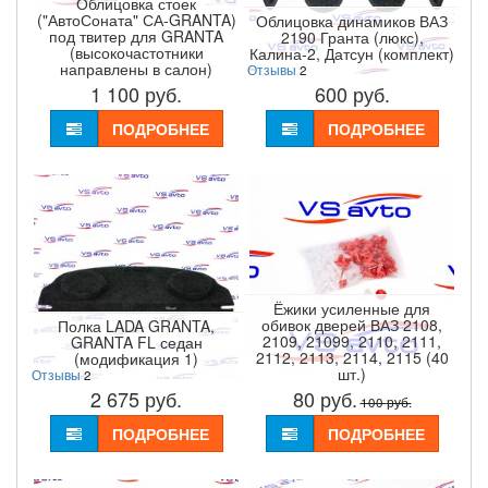
Облицовка стоек
("АвтоСоната" СА-GRANTA)
Облицовка динамиков ВАЗ
под твитер для GRANTA
2190 Гранта (люкс),
(высокочастотники
Калина-2, Датсун (комплект)
направлены в салон)
Отзывы
2
1 100
руб.
600
руб.
ПОДРОБНЕЕ
ПОДРОБНЕЕ
Ёжики усиленные для
обивок дверей ВАЗ 2108,
Полка LADA GRANTA,
2109, 21099, 2110, 2111,
GRANTA FL седан
2112, 2113, 2114, 2115 (40
(модификация 1)
шт.)
Отзывы
2
2 675
руб.
80
руб.
100
руб.
ПОДРОБНЕЕ
ПОДРОБНЕЕ