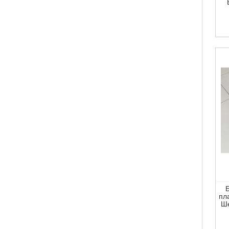
Б
пл
Ше