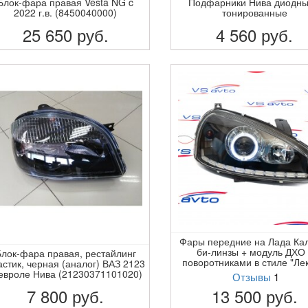
Блок-фара правая Vesta NG c
Подфарники Нива диодны
2022 г.в. (8450040000)
тонированные
25 650
руб.
4 560
руб.
ПОДРОБНЕЕ
ПОДРОБНЕЕ
Фары передние на Лада Ка
би-линзы + модуль ДХО 
лок-фара правая, рестайлинг
поворотниками в стиле "Лек
астик, черная (аналог) ВАЗ 2123
вроле Нива (21230371101020)
Отзывы
1
7 800
руб.
13 500
руб.