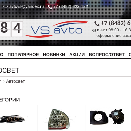
avtovs@yandex.ru
+7 (8482) 622-122
+7 (8482) 
8
4
пн-пт 08:00 - 16:
оформление зака
ТО
ПОПУЛЯРНОЕ
НОВИНКИ
АКЦИИ
ВОПРОС/ОТВЕТ
ОСВЕТ
г
Автосвет
ЕГОРИИ