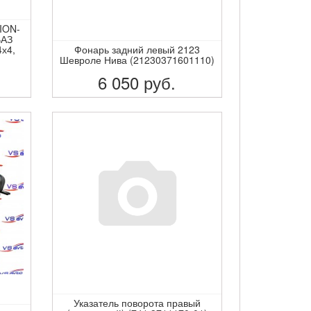
ION-
ВАЗ
4х4,
Фонарь задний левый 2123
Шевроле Нива (21230371601110)
6 050
руб.
ПОДРОБНЕЕ
Указатель поворота правый