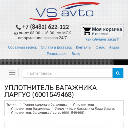
+7 (8482) 622-122
Моя корзина
shopping_cart
пн-пт 08:00 - 16:30, по МСК
В корзине:
оформление заказов 24/7
как сделать заказ?
Обратный звонок
Оплата и Доставка
Контакты
О нас
Акции
Регистрация
Вход
Меню
УПЛОТНИТЕЛЬ БАГАЖНИКА
ЛАРГУС (6001549468)
Тюнинг
Тюнинг салона и багажника
Уплотнители
Уплотнители багажника
Уплотнители багажника Лада Ларгус
Уплотнитель багажника Ларгус (6001549468)