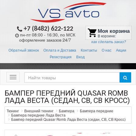
+7 (8482) 622-122
Моя корзина
shopping_cart
пн-пт 08:00 - 16:30, по МСК
В корзине:
оформление заказов 24/7
как сделать заказ?
Обратный звонок
Оплата и Доставка
Контакты
О нас
Акции
Регистрация
Вход
Меню
БАМПЕР ПЕРЕДНИЙ QUASAR ROMB
ЛАДА ВЕСТА (СЕДАН, СВ, СВ КРОСС)
Тюнинг
Внешний тюнинг
Бампера
Бампера передние
Бампера передние Лада Веста
Бампер передний Quasar Romb Лада Веста (седан, СВ, СВ Кросс)