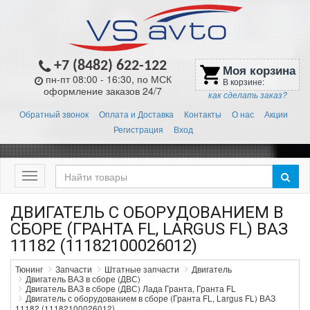
+7 (8482) 622-122
Моя корзина
shopping_cart
пн-пт 08:00 - 16:30, по МСК
В корзине:
оформление заказов 24/7
как сделать заказ?
Обратный звонок
Оплата и Доставка
Контакты
О нас
Акции
Регистрация
Вход
Меню
ДВИГАТЕЛЬ С ОБОРУДОВАНИЕМ В
СБОРЕ (ГРАНТА FL, LARGUS FL) ВАЗ
11182 (11182100026012)
Тюнинг
Запчасти
Штатные запчасти
Двигатель
Двигатель ВАЗ в сборе (ДВС)
Двигатель ВАЗ в сборе (ДВС) Лада Гранта, Гранта FL
Двигатель с оборудованием в сборе (Гранта FL, Largus FL) ВАЗ
11182 (11182100026012)