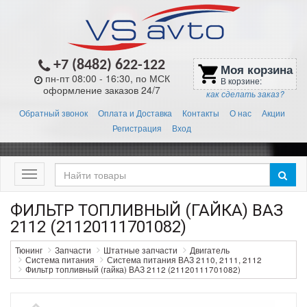
+7 (8482) 622-122
Моя корзина
shopping_cart
пн-пт 08:00 - 16:30, по МСК
В корзине:
оформление заказов 24/7
как сделать заказ?
Обратный звонок
Оплата и Доставка
Контакты
О нас
Акции
Регистрация
Вход
Меню
ФИЛЬТР ТОПЛИВНЫЙ (ГАЙКА) ВАЗ
2112 (21120111701082)
Тюнинг
Запчасти
Штатные запчасти
Двигатель
Система питания
Система питания ВАЗ 2110, 2111, 2112
Фильтр топливный (гайка) ВАЗ 2112 (21120111701082)