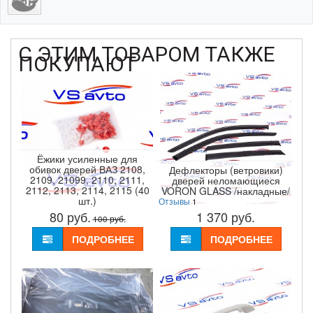
С ЭТИМ ТОВАРОМ ТАКЖЕ
ПОКУПАЮТ
Ёжики усиленные для
обивок дверей ВАЗ 2108,
Дефлекторы (ветровики)
2109, 21099, 2110, 2111,
дверей неломающиеся
2112, 2113, 2114, 2115 (40
VORON GLASS /накладные/
шт.)
Отзывы
1
80
руб.
1 370
руб.
100
руб.
ПОДРОБНЕЕ
ПОДРОБНЕЕ