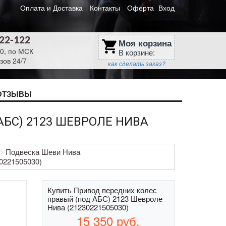
Оплата и Доставка
Контакты
Оферта
Вход
622-122
Моя корзина
shopping_cart
30, по МСК
В корзине:
зов 24/7
как сделать заказ?
ОТЗЫВЫ
БС) 2123 ШЕВРОЛЕ НИВА
Подвеска Шеви Нива
0221505030)
Купить Привод передних колес
правый (под АБС) 2123 Шевроле
Нива (21230221505030)
15 350
руб.