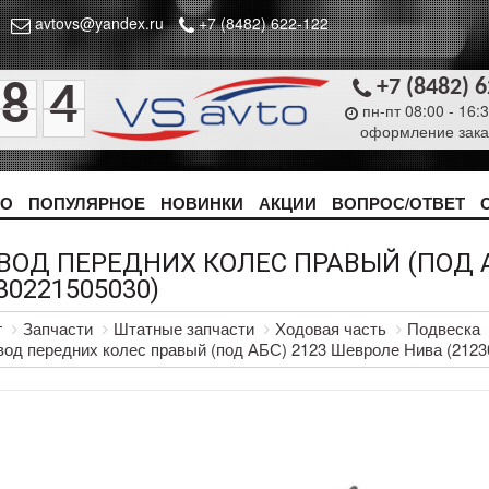
avtovs@yandex.ru
+7 (8482) 622-122
+7 (8482) 
8
4
пн-пт 08:00 - 16:
оформление зака
ТО
ПОПУЛЯРНОЕ
НОВИНКИ
АКЦИИ
ВОПРОС/ОТВЕТ
ВОД ПЕРЕДНИХ КОЛЕС ПРАВЫЙ (ПОД А
30221505030)
г
Запчасти
Штатные запчасти
Ходовая часть
Подвеска
од передних колес правый (под АБС) 2123 Шевроле Нива (2123