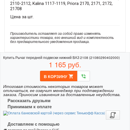
2110-2112, Kalina 1117-1119, Priora 2170, 2171, 2172,
21708
Цена за шт.
Производитель оставляет за собой право изменять
характеристики товара, его внешний вид и комплектность
без предварительного уведомления продавца.
Купить Рычаг передней подвески нижний ВАЗ 2108 (21080290402000)
1 165
руб.
В КОРЗИНУ
shopping_cart
phone_in_talk
Итоговая стоимость некоторых товаров может
отличаться, ее озвучит менеджер при подтверждении
заказа. Приносим извинения за доставленные неудобства.
Рассказать друзьям
Принимаем к оплате
Доставляем с помощью
доставка по всей России и СНГ