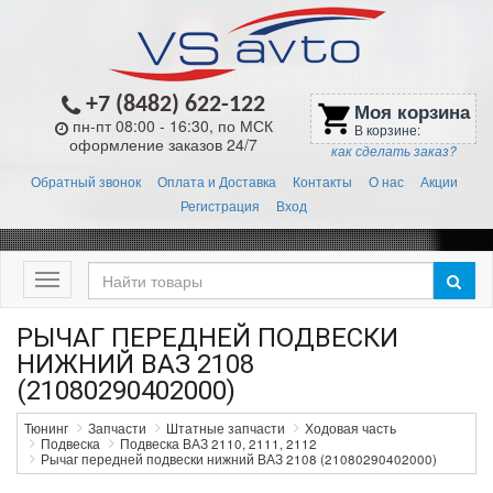
+7 (8482) 622-122
Моя корзина
shopping_cart
пн-пт 08:00 - 16:30, по МСК
В корзине:
оформление заказов 24/7
как сделать заказ?
Обратный звонок
Оплата и Доставка
Контакты
О нас
Акции
Регистрация
Вход
Меню
РЫЧАГ ПЕРЕДНЕЙ ПОДВЕСКИ
НИЖНИЙ ВАЗ 2108
(21080290402000)
Тюнинг
Запчасти
Штатные запчасти
Ходовая часть
Подвеска
Подвеска ВАЗ 2110, 2111, 2112
Рычаг передней подвески нижний ВАЗ 2108 (21080290402000)