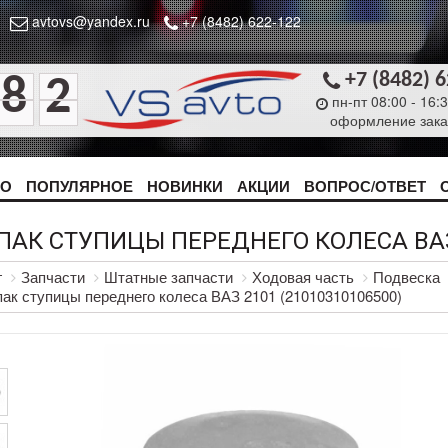
avtovs@yandex.ru
+7 (8482) 622-122
+7 (8482) 
8
2
пн-пт 08:00 - 16:
оформление зака
ТО
ПОПУЛЯРНОЕ
НОВИНКИ
АКЦИИ
ВОПРОС/ОТВЕТ
ПАК СТУПИЦЫ ПЕРЕДНЕГО КОЛЕСА ВАЗ 
г
Запчасти
Штатные запчасти
Ходовая часть
Подвеска
ак ступицы переднего колеса ВАЗ 2101 (21010310106500)