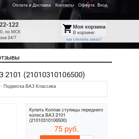
Оплата и Доставка
Контакты
Оферта
Вход
622-122
Моя корзина
shopping_cart
30, по МСК
В корзине:
зов 24/7
как сделать заказ?
ОТЗЫВЫ
2101 (21010310106500)
Подвеска ВАЗ Классика
Купить Колпак ступицы переднего
колеса ВАЗ 2101
(21010310106500)
75
руб.