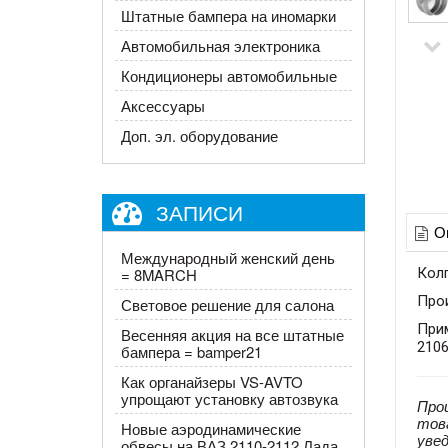
Штатные бампера на иномарки
Автомобильная электроника
Кондиционеры автомобильные
Аксессуары
Доп. эл. оборудование
ЗАПИСИ
О
Международный женский день
Колп
= 8MARCH
Про
Световое решение для салона
Прим
Весенняя акция на все штатные
2106
бампера = bamper21
Как органайзеры VS-AVTO
упрощают установку автозвука
Про
тов
Новые аэродинамические
уве
обвесы на ВАЗ 2110-2112 Лада