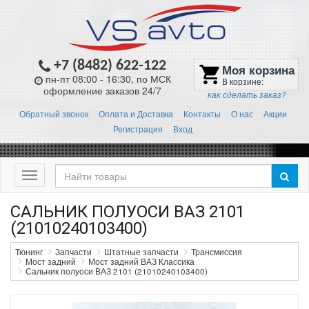
+7 (8482) 622-122
Моя корзина
shopping_cart
пн-пт 08:00 - 16:30, по МСК
В корзине:
оформление заказов 24/7
как сделать заказ?
Обратный звонок
Оплата и Доставка
Контакты
О нас
Акции
Регистрация
Вход
Меню
САЛЬНИК ПОЛУОСИ ВАЗ 2101
(21010240103400)
Тюнинг
Запчасти
Штатные запчасти
Трансмиссия
Мост задний
Мост задний ВАЗ Классика
Сальник полуоси ВАЗ 2101 (21010240103400)