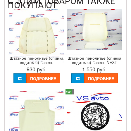
С ЭТИМ ТОВАРОМ ТАКЖЕ
ПОКУПАЮТ
Штатное пенолитье (спинка
Штатное пенолитье (спинка
водителя) Газель
водителя) Газель NEXT
930
руб.
1 550
руб.
ПОДРОБНЕЕ
ПОДРОБНЕЕ
New!