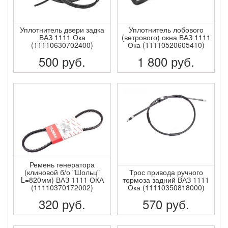
Уплотнитель двери задка
Уплотнитель лобового
ВАЗ 1111 Ока
(ветрового) окна ВАЗ 1111
(11110630702400)
Ока (11110520605410)
500
руб.
1 800
руб.
ПОДРОБНЕЕ
ПОДРОБНЕЕ
Ремень генератора
(клиновой б/о "Шольц"
Трос привода ручного
L=820мм) ВАЗ 1111 ОКА
тормоза задний ВАЗ 1111
(11110370172002)
Ока (11110350818000)
320
руб.
570
руб.