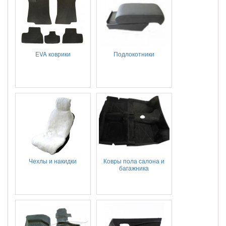
EVA коврики
Подлокотники
Чехлы и накидки
Ковры пола салона и
багажника