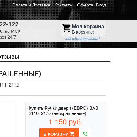
Оплата и Доставка
Контакты
Оферта
Вход
622-122
Моя корзина
shopping_cart
30, по МСК
В корзине:
зов 24/7
как сделать заказ?
ОТЗЫВЫ
ОКРАШЕННЫЕ)
111, 2112
Купить Ручки двери (ЕВРО) ВАЗ
2110, 2170 (неокрашенные)
1 150
руб.
В КОРЗИНУ
shopping_cart
phone_in_talk