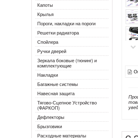
Капоты
Крылья
Пороги, накладки на пороги
Решетки радиатора
Спойлера
Ручки дверей
Зеркала боковые (тюнинг) и
комплектующие
О
Накладки
Багажные системы
Навесная защита
Про
тов
Тягово-Сцепное Устройство
уве
(ФАРКОП)
Дефлекторы
Брызговики
Расходные материалы