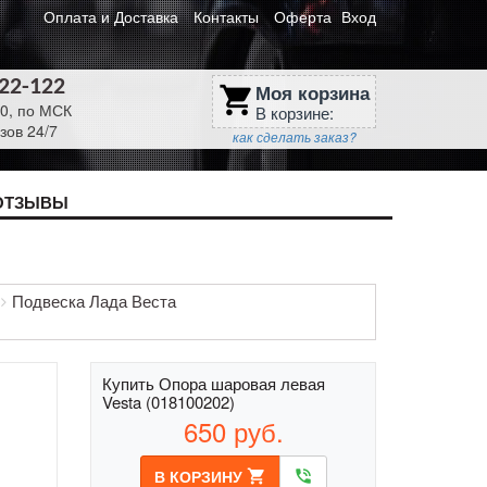
Оплата и Доставка
Контакты
Оферта
Вход
622-122
Моя корзина
shopping_cart
30, по МСК
В корзине:
зов 24/7
как сделать заказ?
ОТЗЫВЫ
Подвеска Лада Веста
Купить Опора шаровая левая
Vesta (018100202)
650
руб.
В КОРЗИНУ
shopping_cart
phone_in_talk