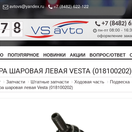
avtovs@yandex.ru
+7 (8482) 622-122
+7 (8482) 
7
8
пн-пт 08:00 - 16:
оформление зака
ТО
ПОПУЛЯРНОЕ
НОВИНКИ
АКЦИИ
ВОПРОС/ОТВЕТ
РА ШАРОВАЯ ЛЕВАЯ VESTA (018100202)
г
Запчасти
Штатные запчасти
Ходовая часть
Подвеска
а шаровая левая Vesta (018100202)